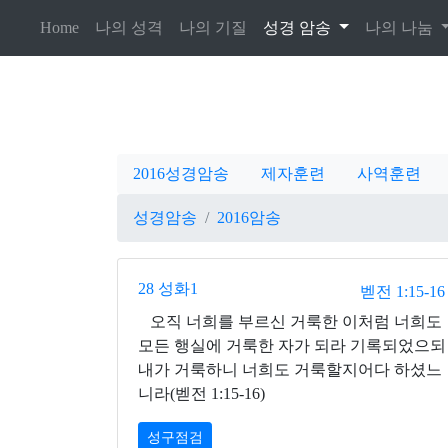
(current)
Home
나의 성격
나의 기질
성경 암송
나의 나눔
2016성경암송
제자훈련
사역훈련
성경암송
2016암송
28 성화1
벧전 1:15-16
오직 너희를 부르신 거룩한 이처럼 너희도
모든 행실에 거룩한 자가 되라 기록되었으되
내가 거룩하니 너희도 거룩할지어다 하셨느
니라(벧전 1:15-16)
성구점검