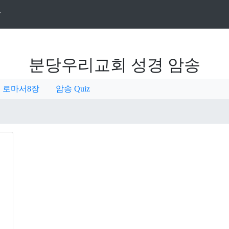
분당우리교회 성경 암송
로마서8장
암송 Quiz